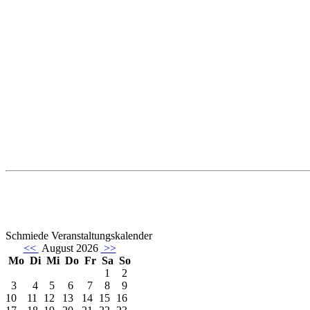
Schmiede Veranstaltungskalender
<<
August 2026
>>
Mo
Di
Mi
Do
Fr
Sa
So
1
2
3
4
5
6
7
8
9
10
11
12
13
14
15
16