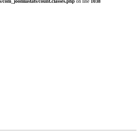
com_joomlastats/count.classes.php
on line
1038